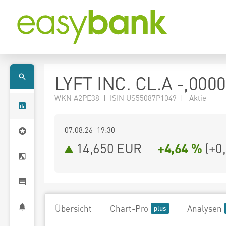
LYFT INC. CL.A -,000
WKN A2PE38 | ISIN US55087P1049 | Aktie
07.08.26 19:30
14,650
EUR
+4,64 %
(
+0
Übersicht
Chart-Pro
Analysen