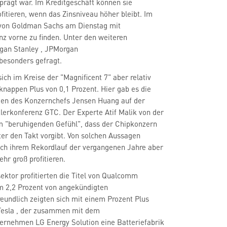
rägt war. Im Kreditgeschäft können sie
fitieren, wenn das Zinsniveau höher bleibt. Im
 von Goldman Sachs
am Dienstag mit
nz vorne zu finden. Unter den weiteren
gan Stanley
 besonders gefragt.
ich im Kreise der "Magnificent 7" aber relativ
knappen Plus von 0,1 Prozent. Hier gab es die
en des Konzernchefs Jensen Huang auf der
erkonferenz GTC. Der Experte Atif Malik von der
m "beruhigenden Gefühl", dass der Chipkonzern
ter den Takt vorgibt. Von solchen Aussagen
ach ihrem Rekordlauf der vergangenen Jahre aber
hr groß profitieren.
m 2,2 Prozent von angekündigten
eundlich zeigten sich mit einem Prozent Plus
Tesla
, der zusammen mit dem
ernehmen LG Energy Solution eine Batteriefabrik