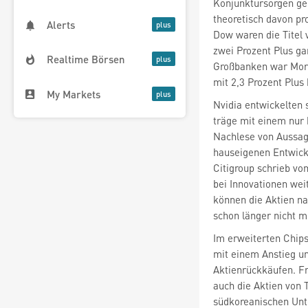
Konjunktursorgen gep
theoretisch davon pro
Alerts
Dow waren die Titel
zwei Prozent Plus ga
Realtime Börsen
Großbanken war Mor
mit 2,3 Prozent Plus
My Markets
Nvidia entwickelten s
träge mit einem nur 
Nachlese von Aussag
hauseigenen Entwickl
Citigroup schrieb vo
bei Innovationen wei
können die Aktien n
schon länger nicht me
mit einem Anstieg u
Aktienrückkäufen. Fr
auch die Aktien von 
südkoreanischen Unt