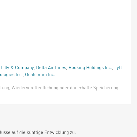
i Lilly & Company
,
Delta Air Lines
,
Booking Holdings Inc.
,
Lyft
logies Inc.
,
Qualcomm Inc.
itung, Wiederveröffentlichung oder dauerhafte Speicherung
üsse auf die künftige Entwicklung zu.