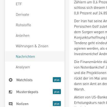
ETF
schloss sich diesem
0,8 Prozent auf 24.8
Derivate
Der Iran hat seine An
Rohstoffe
Persischen Golf zule
dem Sorgen wegen mö
Anleihen
Konjunkturhoffnung b
Tendenz geht eindeut
Währungen & Zinsen
agieren werden, als 
Investmentchef And
Nachrichten
Die Finanzmärkte dü
Analysen
von Notenbankchef J
und die Projektionen
rückt der im Mai an
Watchlists
dann sein Amt an de
Warsh.
Musterdepots
Aktien von US-Banke
Erholungskurs nach b
Notizen