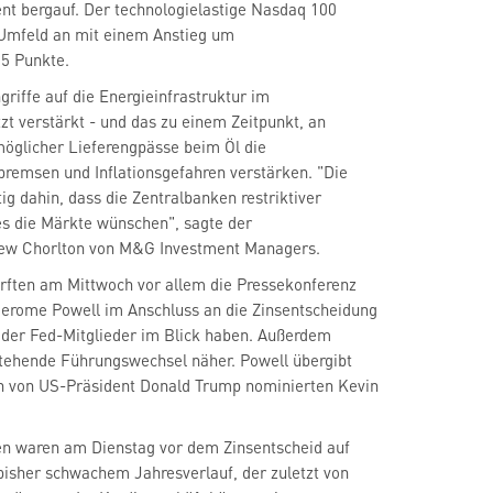
 Umfeld an mit einem Anstieg um
55 Punkte.
griffe auf die Energieinfrastruktur im
tzt verstärkt - und das zu einem Zeitpunkt, an
glicher Lieferengpässe beim Öl die
remsen und Inflationsgefahren verstärken. "Die
ig dahin, dass die Zentralbanken restriktiver
es die Märkte wünschen", sagte der
rew Chorlton von M&G Investment Managers.
rften am Mittwoch vor allem die Pressekonferenz
erome Powell im Anschluss an die Zinsentscheidung
 der Fed-Mitglieder im Blick haben. Außerdem
stehende Führungswechsel näher. Powell übergibt
n von US-Präsident Donald Trump nominierten Kevin
n waren am Dienstag vor dem Zinsentscheid auf
isher schwachem Jahresverlauf, der zuletzt von