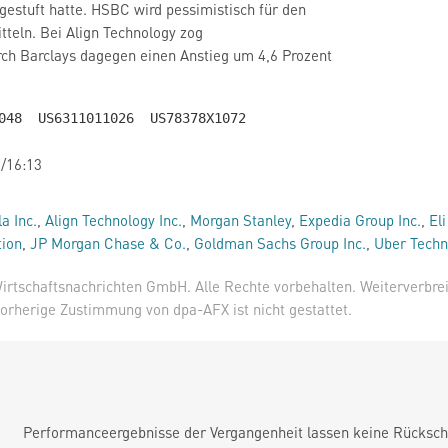
estuft hatte. HSBC wird pessimistisch für den
teln. Bei Align Technology
zog
rch Barclays dagegen einen Anstieg um 4,6 Prozent
/16:13
la Inc.
,
Align Technology Inc.
,
Morgan Stanley
,
Expedia Group Inc.
,
El
tion
,
JP Morgan Chase & Co.
,
Goldman Sachs Group Inc.
,
Uber Techno
irtschaftsnachrichten GmbH. Alle Rechte vorbehalten. Weiterverbre
orherige Zustimmung von dpa-AFX ist nicht gestattet.
Performanceergebnisse der Vergangenheit lassen keine Rückschl