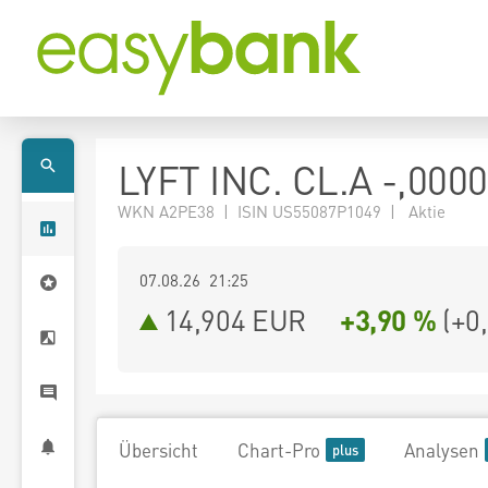
LYFT INC. CL.A -,000
WKN A2PE38 | ISIN US55087P1049 | Aktie
07.08.26 21:25
14,904
EUR
+3,90 %
(
+0
Übersicht
Chart-Pro
Analysen