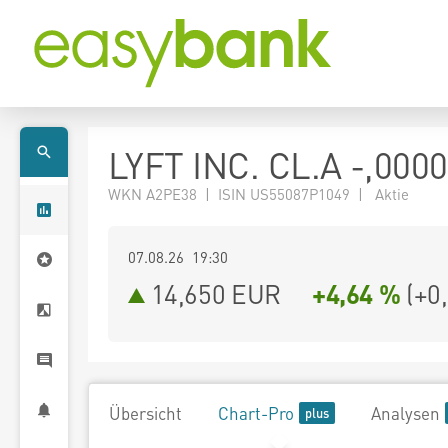
LYFT INC. CL.A -,000
WKN A2PE38 | ISIN US55087P1049 | Aktie
07.08.26 19:30
14,650
EUR
+4,64 %
(
+0
Übersicht
Chart-Pro
Analysen