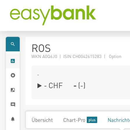
ROS
WKN A0Q6J0 | ISIN CH0042615283 | Option
-
-
CHF
-
(
-
)
Übersicht
Chart-Pro
Nachricht