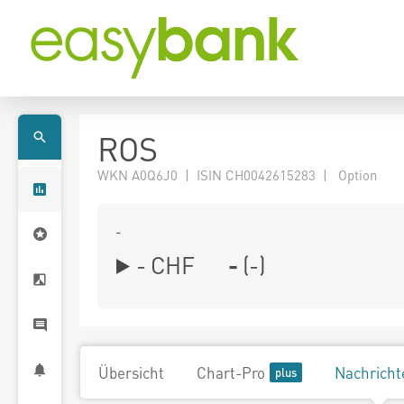
ROS
WKN A0Q6J0 | ISIN CH0042615283 | Option
-
-
CHF
-
(
-
)
Übersicht
Chart-Pro
Nachricht