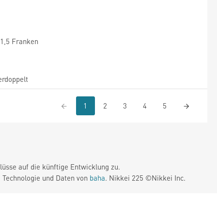
11,5 Franken
erdoppelt
1
2
3
4
5
üsse auf die künftige Entwicklung zu.
. Technologie und Daten von
baha
. Nikkei 225 ©Nikkei Inc.