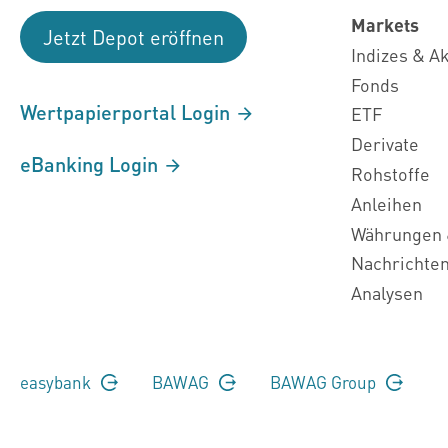
Markets
Jetzt Depot eröffnen
Indizes & A
Fonds
Wertpapierportal Login
ETF
Derivate
eBanking Login
Rohstoffe
Anleihen
Währungen 
Nachrichte
Analysen
easybank
BAWAG
BAWAG Group