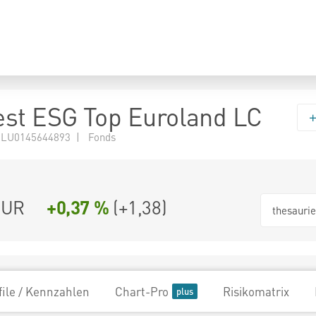
st ESG Top Euroland LC
 LU0145644893 | Fonds
EUR
+0,37 %
(
+1,38
)
thesauri
file / Kennzahlen
Chart-Pro
Risikomatrix