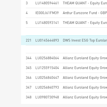
3
LU1480594461
4
IE000J61FM39
Ardtur Eurozone Fund - GBP
5
LU1480593141
221
LU0145644893
DWS Invest ESG Top Eurola
344
LU0256884064
Allianz Euroland Equity Gro
345
LU1255915404
Allianz Euroland Equity Gro
346
LU0256840447
Allianz Euroland Equity Gro
347
LU0256840793
Allianz Euroland Equity Gro
348
LU0980730948
Allianz Euroland Equity Gro