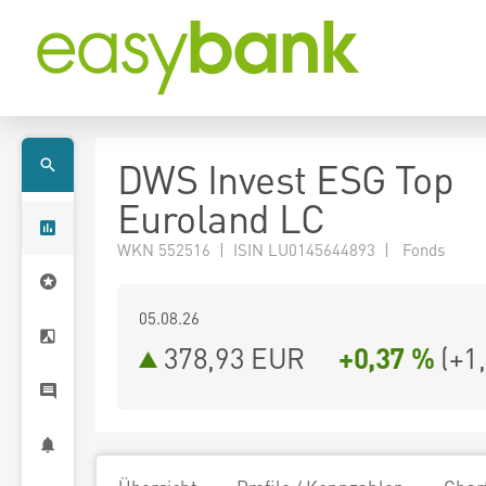
DWS Invest ESG Top
Euroland LC
WKN 552516 | ISIN LU0145644893 | Fonds
05.08.26
378,93 EUR
+0,37 %
(
+1