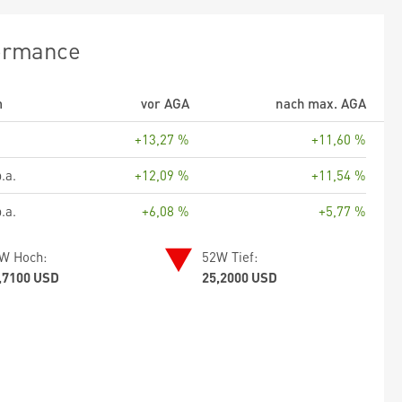
ormance
m
vor AGA
nach max. AGA
+13,27 %
+11,60 %
.a.
+12,09 %
+11,54 %
.a.
+6,08 %
+5,77 %
W Hoch:
52W Tief:
,7100 USD
25,2000 USD