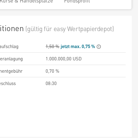
Kurse & Handelsplätze
Fondsprofil
itionen
(gültig für easy Wertpapierdepot)
aufschlag
1,50 %
jetzt max. 0,75 %
veranlagung
1.000.000,00 USD
entgebühr
0,70 %
schluss
08:30