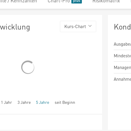
file / Kennzahlen
Chart-Pro
Risikomatrix
twicklung
Kond
Kurs-Chart
Ausgabe
Mindest
Managem
Annahme
1 Jahr
3 Jahre
5 Jahre
seit Beginn