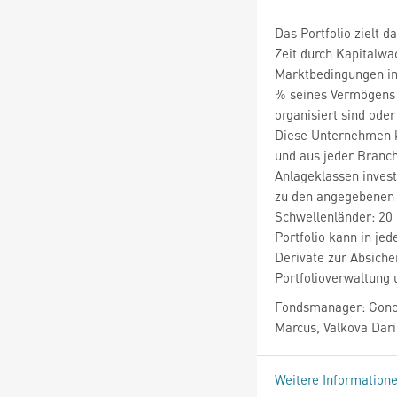
Das Portfolio zielt d
Zeit durch Kapitalwa
Marktbedingungen inv
% seines Vermögens 
organisiert sind ode
Diese Unternehmen k
und aus jeder Branc
Anlageklassen invest
zu den angegebenen 
Schwellenländer: 20
Portfolio kann in jed
Derivate zur Absiche
Portfolioverwaltung
Fondsmanager: Gonca
Marcus, Valkova Dar
Weitere Information