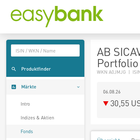
AB SICAV
Portfolio
Produktfinder
WKN A0JMJG | ISI
Märkte
06.08.26
30,55 U
Intro
Indizes & Aktien
Fonds