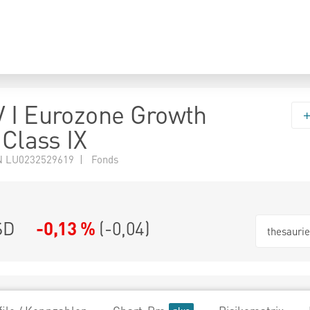
 I Eurozone Growth
 Class IX
N LU0232529619 | Fonds
SD
-0,13 %
(
-0,04
)
thesauri