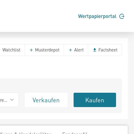
Wertpapierportal
Watchlist
Musterdepot
Alert
Factsheet
Verkaufen
Kaufen
erend