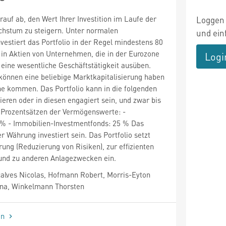
arauf ab, den Wert Ihrer Investition im Laufe der
Loggen 
chstum zu steigern. Unter normalen
und ein
estiert das Portfolio in der Regel mindestens 80
in Aktien von Unternehmen, die in der Eurozone
Logi
r eine wesentliche Geschäftstätigkeit ausüben.
önnen eine beliebige Marktkapitalisierung haben
he kommen. Das Portfolio kann in die folgenden
ieren oder in diesen engagiert sein, und zwar bis
Prozentsätzen der Vermögenswerte: -
 % - Immobilien-Investmentfonds: 25 % Das
er Währung investiert sein. Das Portfolio setzt
rung (Reduzierung von Risiken), zur effizienten
 und zu anderen Anlagezwecken ein.
lves Nicolas, Hofmann Robert, Morris-Eyton
ina, Winkelmann Thorsten
en