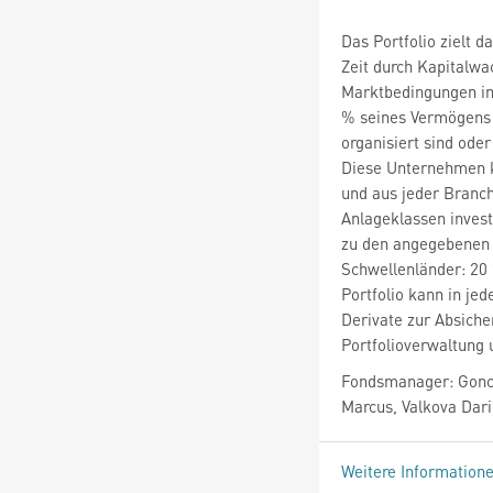
Das Portfolio zielt d
Zeit durch Kapitalwa
Marktbedingungen inv
% seines Vermögens 
organisiert sind ode
Diese Unternehmen k
und aus jeder Branc
Anlageklassen invest
zu den angegebenen 
Schwellenländer: 20
Portfolio kann in jed
Derivate zur Absiche
Portfolioverwaltung
Fondsmanager: Gonca
Marcus, Valkova Dar
Weitere Information