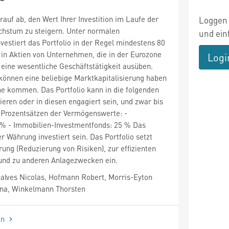
arauf ab, den Wert Ihrer Investition im Laufe der
Loggen 
chstum zu steigern. Unter normalen
und ein
estiert das Portfolio in der Regel mindestens 80
in Aktien von Unternehmen, die in der Eurozone
Logi
r eine wesentliche Geschäftstätigkeit ausüben.
önnen eine beliebige Marktkapitalisierung haben
he kommen. Das Portfolio kann in die folgenden
ieren oder in diesen engagiert sein, und zwar bis
Prozentsätzen der Vermögenswerte: -
 % - Immobilien-Investmentfonds: 25 % Das
er Währung investiert sein. Das Portfolio setzt
rung (Reduzierung von Risiken), zur effizienten
 und zu anderen Anlagezwecken ein.
lves Nicolas, Hofmann Robert, Morris-Eyton
ina, Winkelmann Thorsten
en