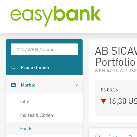
AB SICAV
Portfolio
Produktfinder
WKN A41UJW | ISI
Märkte
06.08.26
16,30 U
Intro
Indizes & Aktien
Fonds