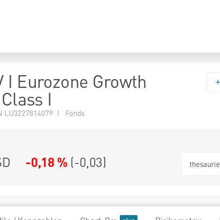
 I Eurozone Growth
 Class I
N LU3227814079 | Fonds
SD
-0,18 %
(
-0,03
)
thesauri