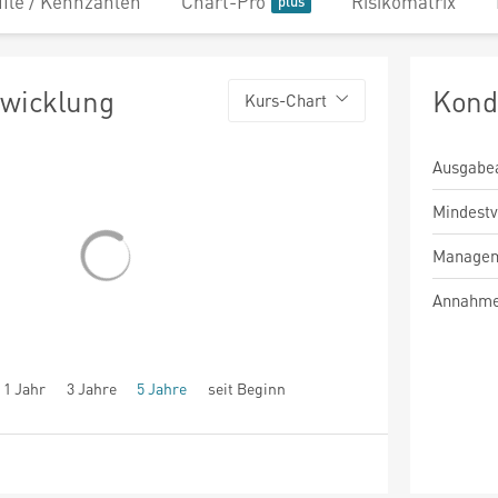
file / Kennzahlen
Chart-Pro
Risikomatrix
twicklung
Kond
Kurs-Chart
Ausgabe
Mindest
Managem
Annahme
1 Jahr
3 Jahre
5 Jahre
seit Beginn