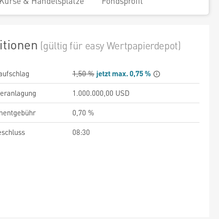
Kurse & Handelsplätze
Fondsprofil
itionen
(gültig für easy Wertpapierdepot)
aufschlag
1,50 %
jetzt max. 0,75 %
veranlagung
1.000.000,00 USD
entgebühr
0,70 %
schluss
08:30