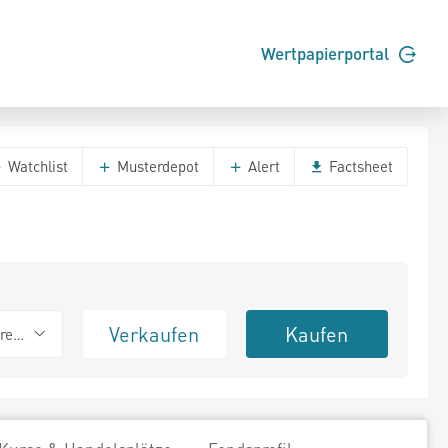
Wertpapierportal
Watchlist
Musterdepot
Alert
Factsheet
Verkaufen
Kaufen
erend