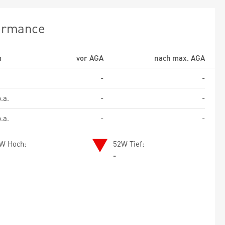
ormance
m
vor AGA
nach max. AGA
-
-
.a.
-
-
.a.
-
-
W Hoch:
52W Tief:
-