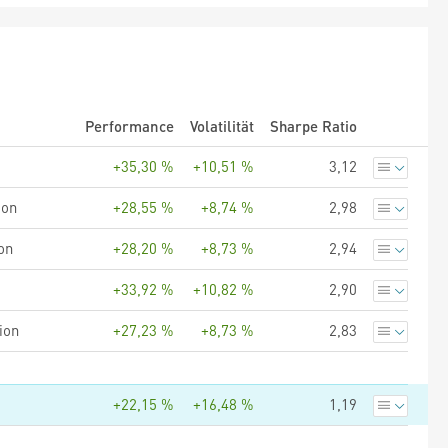
Performance
Volatilität
Sharpe Ratio
+35,30 %
+10,51 %
3,12
ion
+28,55 %
+8,74 %
2,98
on
+28,20 %
+8,73 %
2,94
+33,92 %
+10,82 %
2,90
ion
+27,23 %
+8,73 %
2,83
+22,15 %
+16,48 %
1,19