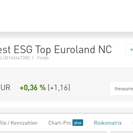
st ESG Top Euroland NC
 LU0145647300 | Fonds
EUR
+0,36 %
(
+1,16
)
thesauri
file / Kennzahlen
Chart-Pro
Risikomatrix