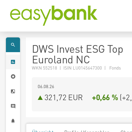
DWS Invest ESG Top
Euroland NC
WKN 552518 | ISIN LU0145647300 | Fonds
06.08.26
321,72 EUR
+0,66 %
(
+2