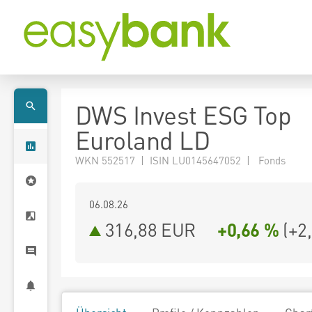
DWS Invest ESG Top
Euroland LD
WKN 552517 | ISIN LU0145647052 | Fonds
06.08.26
316,88 EUR
+0,66 %
(
+2