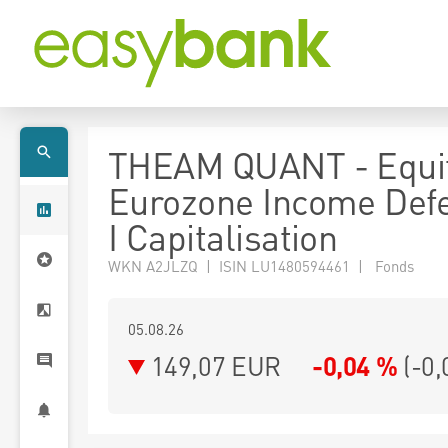
THEAM QUANT - Equi
Eurozone Income Def
I Capitalisation
WKN A2JLZQ | ISIN LU1480594461 | Fonds
05.08.26
149,07 EUR
-0,04 %
(
-0,