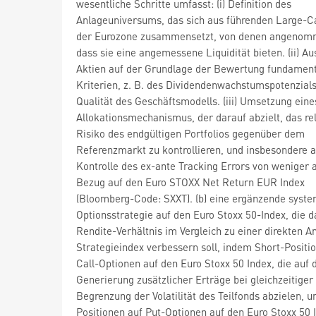
wesentliche Schritte umfasst: (i) Definition des
Anlageuniversums, das sich aus führenden Large-C
der Eurozone zusammensetzt, von denen angenom
dass sie eine angemessene Liquidität bieten. (ii) A
Aktien auf der Grundlage der Bewertung fundament
Kriterien, z. B. des Dividendenwachstumspotenzial
Qualität des Geschäftsmodells. (iii) Umsetzung eine
Allokationsmechanismus, der darauf abzielt, das rel
Risiko des endgültigen Portfolios gegenüber dem
Referenzmarkt zu kontrollieren, und insbesondere a
Kontrolle des ex-ante Tracking Errors von weniger a
Bezug auf den Euro STOXX Net Return EUR Index
(Bloomberg-Code: SXXT). (b) eine ergänzende syste
Optionsstrategie auf den Euro Stoxx 50-Index, die d
Rendite-Verhältnis im Vergleich zu einer direkten A
Strategieindex verbessern soll, indem Short-Positi
Call-Optionen auf den Euro Stoxx 50 Index, die auf 
Generierung zusätzlicher Erträge bei gleichzeitiger
Begrenzung der Volatilität des Teilfonds abzielen, 
Positionen auf Put-Optionen auf den Euro Stoxx 50 