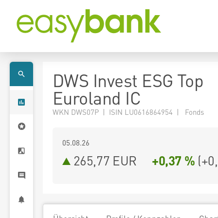
DWS Invest ESG Top
Euroland IC
WKN DWS07P | ISIN LU0616864954 | Fonds
05.08.26
265,77 EUR
+0,37 %
(
+0