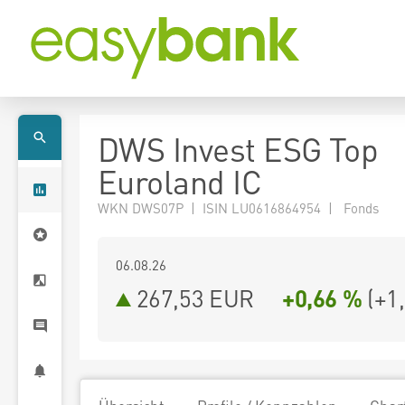
DWS Invest ESG Top
Euroland IC
WKN DWS07P | ISIN LU0616864954 | Fonds
06.08.26
267,53 EUR
+0,66 %
(
+1