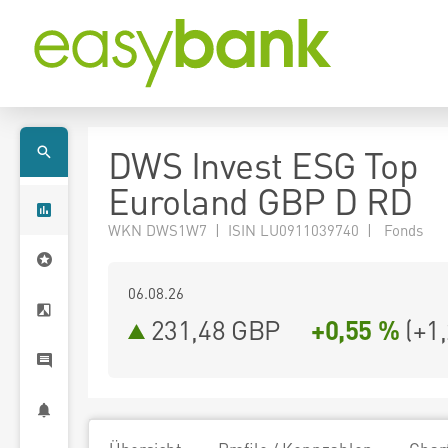
DWS Invest ESG Top
Euroland GBP D RD
WKN DWS1W7 | ISIN LU0911039740 | Fonds
06.08.26
231,48 GBP
+0,55 %
(
+1