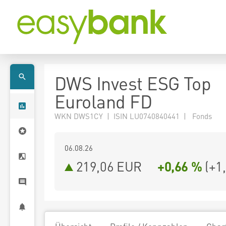
DWS Invest ESG Top
Euroland FD
WKN DWS1CY | ISIN LU0740840441 | Fonds
06.08.26
219,06 EUR
+0,66 %
(
+1