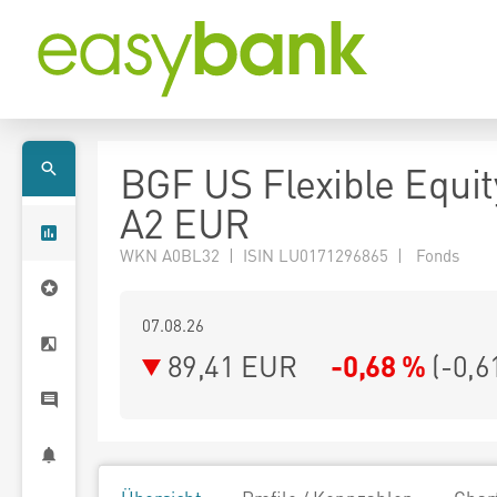
BGF US Flexible Equi
A2 EUR
WKN A0BL32 | ISIN LU0171296865 | Fonds
07.08.26
89,41 EUR
-0,68 %
(
-0,6