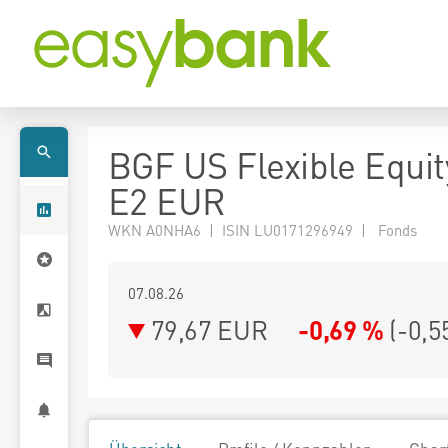
BGF US Flexible Equi
E2 EUR
WKN A0NHA6 | ISIN LU0171296949 | Fonds
07.08.26
79,67 EUR
-0,69 %
(
-0,5