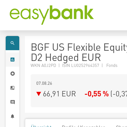
BGF US Flexible Equi
D2 Hedged EUR
WKN A0J2PD | ISIN LU0252964357 | Fonds
07.08.26
66,91 EUR
-0,55 %
(
-0,3