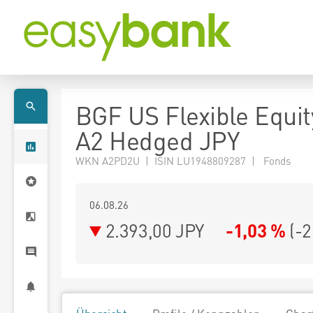
BGF US Flexible Equi
A2 Hedged JPY
WKN A2PD2U | ISIN LU1948809287 | Fonds
06.08.26
2.393,00 JPY
-1,03 %
(
-2