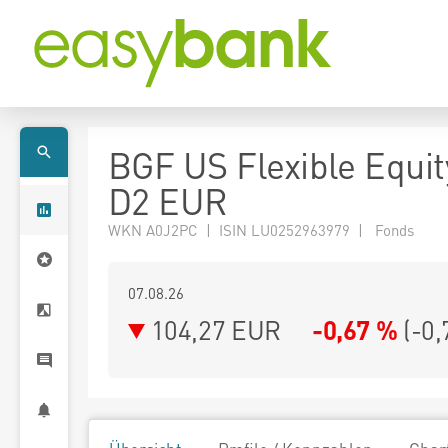
BGF US Flexible Equi
D2 EUR
WKN A0J2PC | ISIN LU0252963979 | Fonds
07.08.26
104,27 EUR
-0,67 %
(
-0,