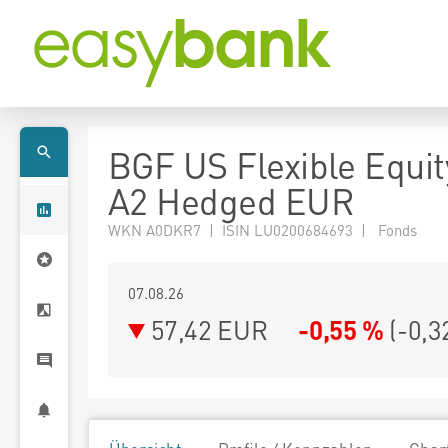
BGF US Flexible Equi
A2 Hedged EUR
WKN A0DKR7 | ISIN LU0200684693 | Fonds
07.08.26
57,42 EUR
-0,55 %
(
-0,3