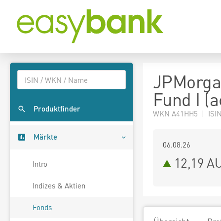
JPMorga
Fund I (
Produktfinder
WKN A41HH5 | ISIN
Märkte
06.08.26
12,19 A
Intro
Indizes & Aktien
Fonds