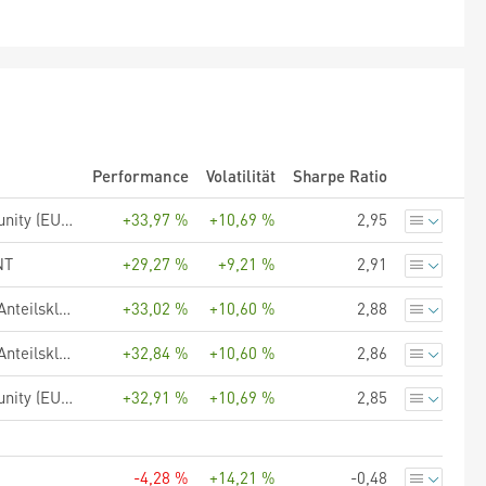
Performance
Volatilität
Sharpe Ratio
UBS (Lux) Key Selection SICAV - European Equity Value Opportunity (EUR), Anteilsklasse Q-acc, EUR
+33,97 %
+10,69 %
2,95
NT
+29,27 %
+9,21 %
2,91
UBS (Lux) Equity SICAV - European Income Opportunity (EUR), Anteilsklasse Q-acc, EUR
+33,02 %
+10,60 %
2,88
UBS (Lux) Equity SICAV - European Income Opportunity (EUR), Anteilsklasse K-1-acc, EUR
+32,84 %
+10,60 %
2,86
UBS (Lux) Key Selection SICAV - European Equity Value Opportunity (EUR), Anteilsklasse P-acc, EUR
+32,91 %
+10,69 %
2,85
-4,28 %
+14,21 %
-0,48