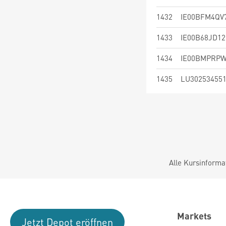
1432
IE00BFM4QV
1433
IE00B68JD12
1434
IE00BMPRPW
1435
LU30253455
Alle Kursinforma
Markets
Jetzt Depot eröffnen