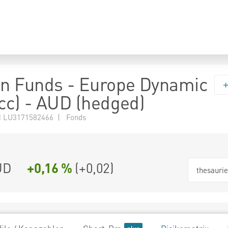
n Funds - Europe Dynamic
acc) - AUD (hedged)
 LU3171582466 | Fonds
UD
+0,16 %
(
+0,02
)
thesauri