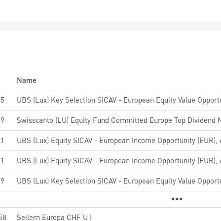
Name
45
69
Swisscanto (LU) Equity Fund Committed Europe Top Dividend 
01
01
89
58
Seilern Europa CHF U I