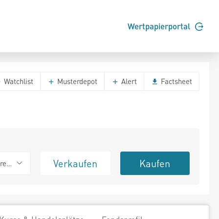
Wertpapierportal
Watchlist
Musterdepot
Alert
Factsheet
Verkaufen
Kaufen
erend