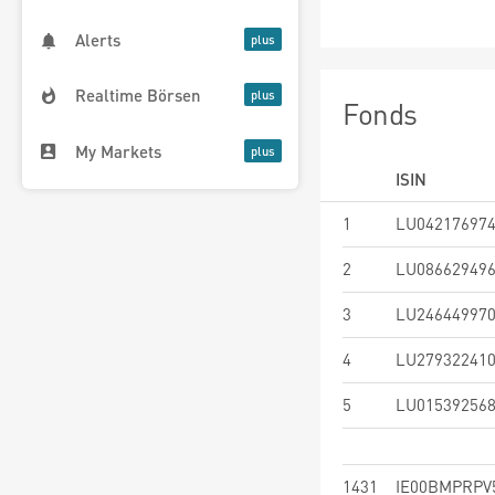
Alerts
Realtime Börsen
Fonds
My Markets
ISIN
1
LU04217697
2
LU08662949
3
LU24644997
4
LU27932241
5
LU01539256
1431
IE00BMPRPV