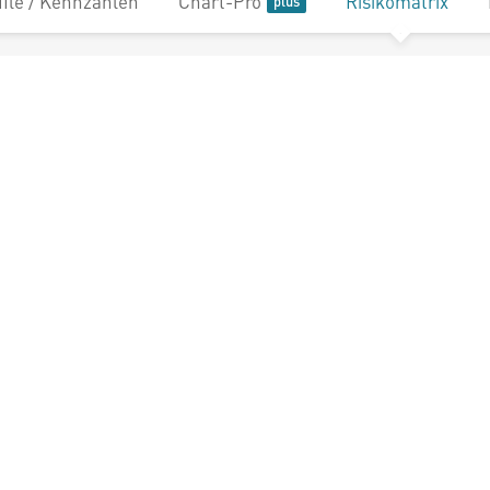
file / Kennzahlen
Chart-Pro
Risikomatrix