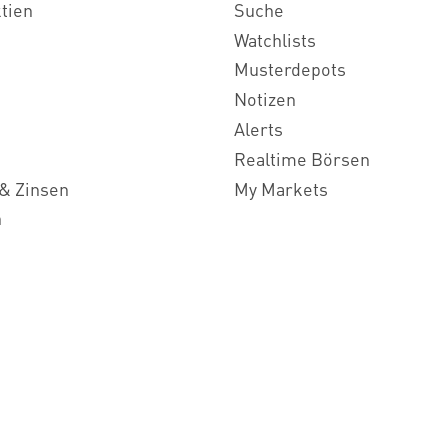
ktien
Suche
Watchlists
Musterdepots
Notizen
Alerts
Realtime Börsen
& Zinsen
My Markets
n