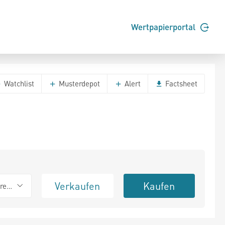
Wertpapierportal
Watchlist
Musterdepot
Alert
Factsheet
Verkaufen
Kaufen
erend