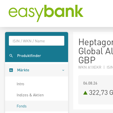
Heptagon
Global A
Produktfinder
GBP
WKN A1XEKR | ISIN
Märkte
06.08.26
Intro
322,73 
Indizes & Aktien
Fonds