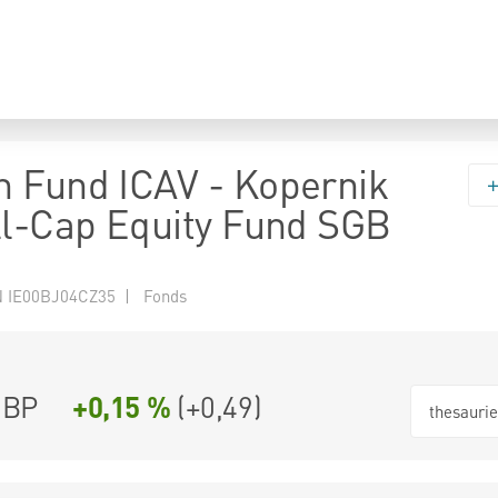
 Fund ICAV - Kopernik
ll-Cap Equity Fund SGB
 IE00BJ04CZ35 | Fonds
GBP
+0,15 %
(
+0,49
)
thesauri