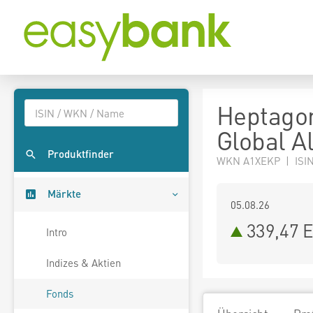
Heptagon
Global A
Produktfinder
WKN A1XEKP | ISIN
Märkte
05.08.26
339,47 
Intro
Indizes & Aktien
Fonds