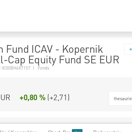
 Fund ICAV - Kopernik
ll-Cap Equity Fund SE EUR
 IE00BH6XT157 | Fonds
EUR
+0,80 %
(
+2,71
)
thesauri