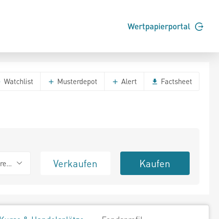
Wertpapierportal
Watchlist
Musterdepot
Alert
Factsheet
Verkaufen
Kaufen
erend