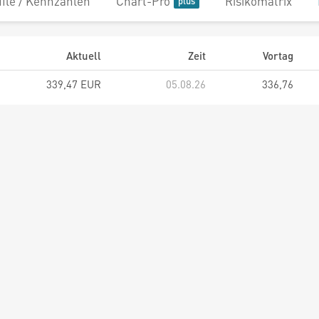
file / Kennzahlen
Chart-Pro
Risikomatrix
Aktuell
Zeit
Vortag
339,47 EUR
05.08.26
336,76