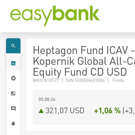
Heptagon Fund ICAV -
Kopernik Global All-
Equity Fund CD USD
WKN A1XFZ7 | ISIN IE00BH4GY884 | Fonds
05.08.26
321,07 USD
+1,06 %
(
+3