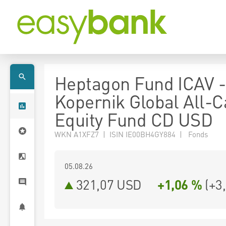
Heptagon Fund ICAV -
Kopernik Global All-
Equity Fund CD USD
WKN A1XFZ7 | ISIN IE00BH4GY884 | Fonds
05.08.26
321,07 USD
+1,06 %
(
+3