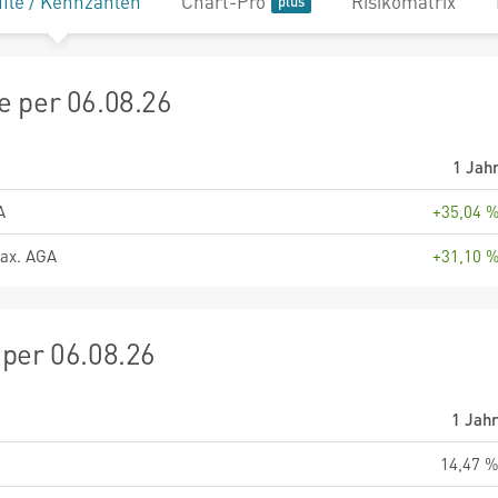
file / Kennzahlen
Chart-Pro
Risikomatrix
 per 06.08.26
1 Jah
A
+35,04 
ax. AGA
+31,10 
per 06.08.26
1 Jah
14,47 