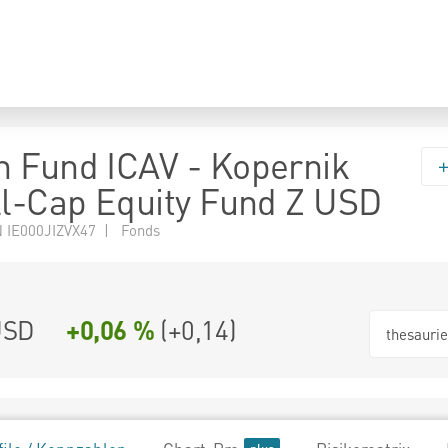
 Fund ICAV - Kopernik
ll-Cap Equity Fund Z USD
 IE000JIZVX47 | Fonds
USD
+0,06 %
(
+0,14
)
thesauri