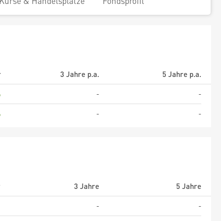
Kurse & Handelsplätze
Fondsprofil
r
3 Jahre p.a.
5 Jahre p.a.
%
-
-
%
-
-
r
3 Jahre
5 Jahre
%
-
-