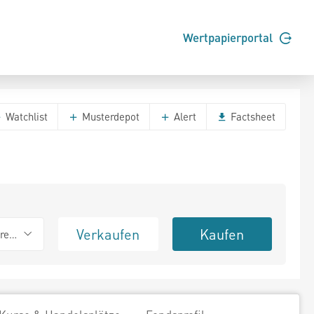
Wertpapierportal
Watchlist
Musterdepot
Alert
Factsheet
Verkaufen
Kaufen
erend