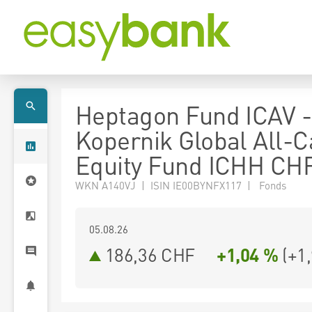
Heptagon Fund ICAV -
Kopernik Global All-
Equity Fund ICHH CH
WKN A140VJ | ISIN IE00BYNFX117 | Fonds
05.08.26
186,36 CHF
+1,04 %
(
+1