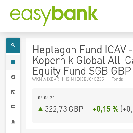
Heptagon Fund ICAV -
Kopernik Global All-
Equity Fund SGB GBP
WKN A1XEKR | ISIN IE00BJ04CZ35 | Fonds
06.08.26
322,73 GBP
+0,15 %
(
+0