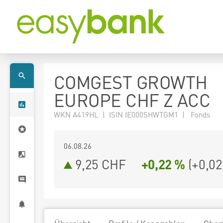
COMGEST GROWTH
EUROPE CHF Z ACC
WKN A419HL | ISIN IE000SHWTGM1 | Fonds
06.08.26
9,25 CHF
+0,22 %
(
+0,02