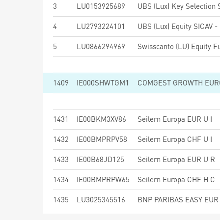
3
LU0153925689
4
LU2793224101
5
LU0866294969
1409
IE000SHWTGM1
COMGEST GROWTH EURO
1431
IE00BKM3XV86
Seilern Europa EUR U I
1432
IE00BMPRPV58
Seilern Europa CHF U I
1433
IE00B68JD125
Seilern Europa EUR U R
1434
IE00BMPRPW65
Seilern Europa CHF H C
1435
LU3025345516