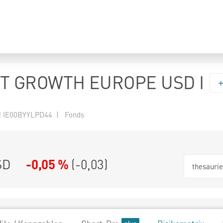
T GROWTH EUROPE USD I
 IE00BYYLPD44 | Fonds
SD
-0,05 %
(
-0,03
)
thesauri