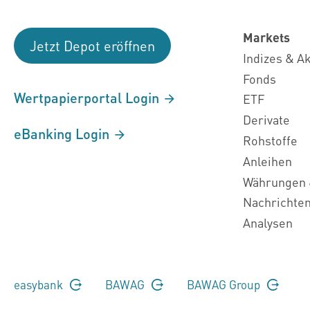
Markets
Jetzt Depot eröffnen
Indizes & A
Fonds
Wertpapierportal Login
ETF
Derivate
eBanking Login
Rohstoffe
Anleihen
Währungen 
Nachrichte
Analysen
easybank
BAWAG
BAWAG Group