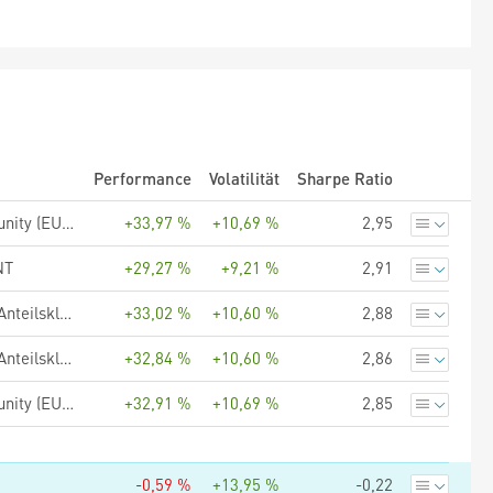
Performance
Volatilität
Sharpe Ratio
UBS (Lux) Key Selection SICAV - European Equity Value Opportunity (EUR), Anteilsklasse Q-acc, EUR
+33,97 %
+10,69 %
2,95
NT
+29,27 %
+9,21 %
2,91
UBS (Lux) Equity SICAV - European Income Opportunity (EUR), Anteilsklasse Q-acc, EUR
+33,02 %
+10,60 %
2,88
UBS (Lux) Equity SICAV - European Income Opportunity (EUR), Anteilsklasse K-1-acc, EUR
+32,84 %
+10,60 %
2,86
UBS (Lux) Key Selection SICAV - European Equity Value Opportunity (EUR), Anteilsklasse P-acc, EUR
+32,91 %
+10,69 %
2,85
-0,59 %
+13,95 %
-0,22