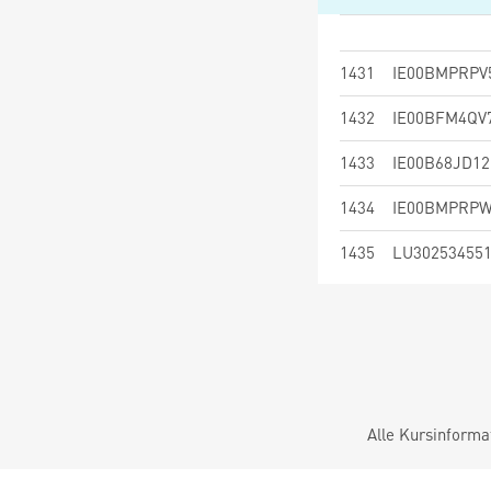
1431
IE00BMPRPV
1432
IE00BFM4QV
1433
IE00B68JD12
1434
IE00BMPRPW
1435
LU30253455
Alle Kursinforma