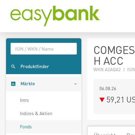
COMGES
H ACC
Produktfinder
WKN A2AQA2 | ISIN
Märkte
06.08.26
59,21 U
Intro
Indizes & Aktien
Fonds