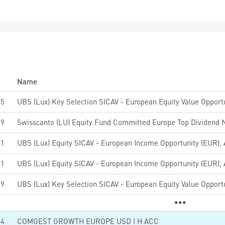
Name
45
69
Swisscanto (LU) Equity Fund Committed Europe Top Dividend 
01
01
89
44
COMGEST GROWTH EUROPE USD I H ACC