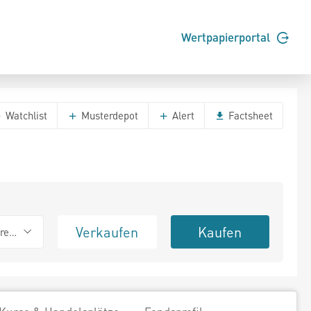
Wertpapierportal
Watchlist
Musterdepot
Alert
Factsheet
Verkaufen
Kaufen
erend