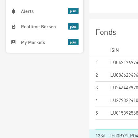
Alerts
Realtime Börsen
Fonds
My Markets
ISIN
1
LU04217697
2
LU08662949
3
LU24644997
4
LU27932241
5
LU01539256
1386
IE00BYYLPD