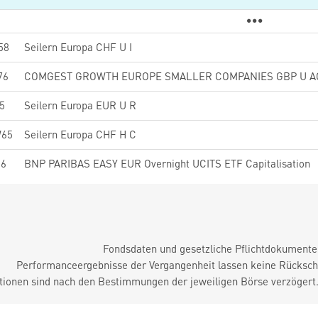
58
Seilern Europa CHF U I
76
COMGEST GROWTH EUROPE SMALLER COMPANIES GBP U A
5
Seilern Europa EUR U R
65
Seilern Europa CHF H C
16
BNP PARIBAS EASY EUR Overnight UCITS ETF Capitalisation
Fondsdaten und gesetzliche Pflichtdokument
Performanceergebnisse der Vergangenheit lassen keine Rückschl
tionen sind nach den Bestimmungen der jeweiligen Börse verzögert