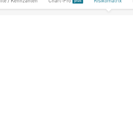
file / Kennzahlen
Chart-Pro
Risikomatrix