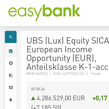
UBS (Lux) Equity SICA
European Income
Opportunity (EUR),
Anteilsklasse K-1-ac
WKN A4093U | ISIN LU2793224101 | Fonds
05.08.26
4.286.529,00 EUR
+0,17
(
+7.185,50
)