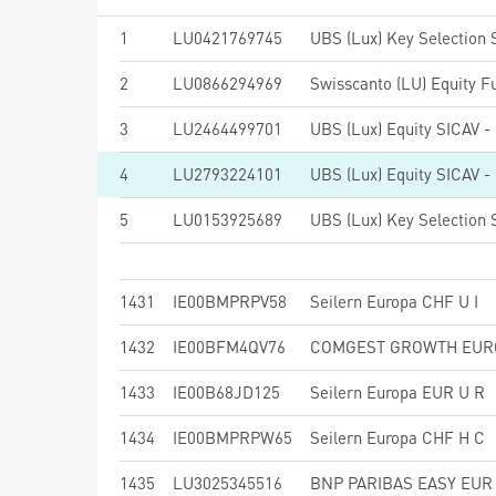
1
LU0421769745
2
LU0866294969
3
LU2464499701
4
LU2793224101
5
LU0153925689
1431
IE00BMPRPV58
Seilern Europa CHF U I
1432
IE00BFM4QV76
1433
IE00B68JD125
Seilern Europa EUR U R
1434
IE00BMPRPW65
Seilern Europa CHF H C
1435
LU3025345516