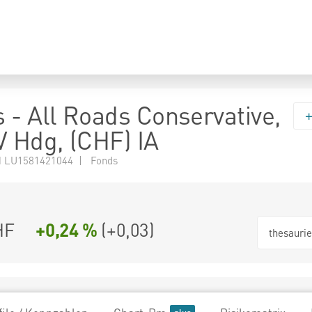
 - All Roads Conservative,
V Hdg, (CHF) IA
 LU1581421044 | Fonds
HF
+0,24 %
(
+0,03
)
thesauri