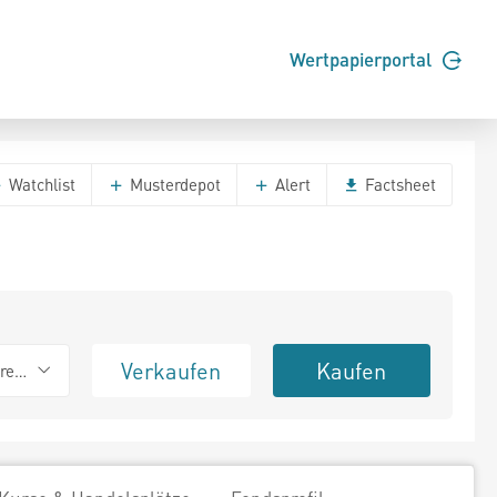
Wertpapierportal
Watchlist
Musterdepot
Alert
Factsheet
Verkaufen
Kaufen
erend