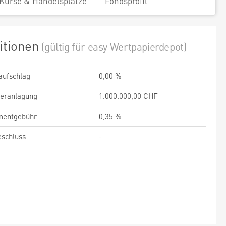
Kurse & Handelsplätze
Fondsprofil
itionen
(gültig für easy Wertpapierdepot)
aufschlag
0,00 %
veranlagung
1.000.000,00 CHF
entgebühr
0,35 %
schluss
-