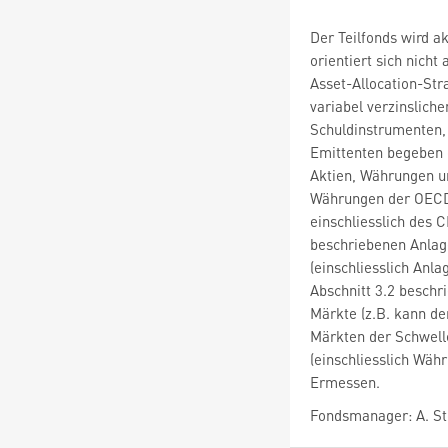
Der Teilfonds wird ak
orientiert sich nicht
Asset-Allocation-Str
variabel verzinslich
Schuldinstrumenten, 
Emittenten begeben 
Aktien, Währungen un
Währungen der OECD-
einschliesslich des 
beschriebenen Anlag
(einschliesslich Anl
Abschnitt 3.2 beschr
Märkte (z.B. kann de
Märkten der Schwell
(einschliesslich Wä
Ermessen.
Fondsmanager: A. Sto