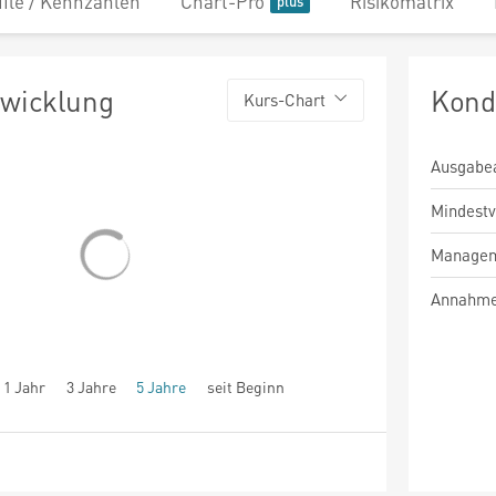
file / Kennzahlen
Chart-Pro
Risikomatrix
twicklung
Kond
Kurs-Chart
Ausgabe
Mindest
Managem
Annahme
1 Jahr
3 Jahre
5 Jahre
seit Beginn