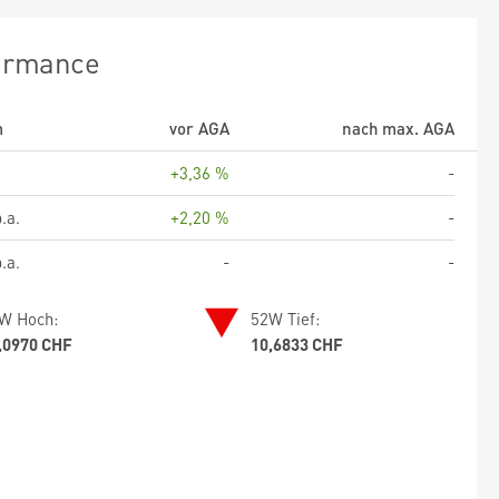
ormance
m
vor AGA
nach max. AGA
+3,36 %
-
.a.
+2,20 %
-
.a.
-
-
W Hoch:
52W Tief:
,0970 CHF
10,6833 CHF