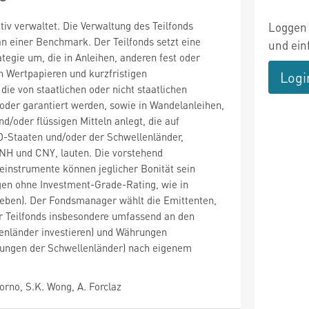
tiv verwaltet. Die Verwaltung des Teilfonds
Loggen 
 an einer Benchmark. Der Teilfonds setzt eine
und ein
ategie um, die in Anleihen, anderen fest oder
en Wertpapieren und kurzfristigen
Logi
die von staatlichen oder nicht staatlichen
oder garantiert werden, sowie in Wandelanleihen,
d/oder flüssigen Mitteln anlegt, die auf
Staaten und/oder der Schwellenländer,
CNH und CNY, lauten. Die vorstehend
einstrumente können jeglicher Bonität sein
agen ohne Investment-Grade-Rating, wie in
ieben). Der Fondsmanager wählt die Emittenten,
r Teilfonds insbesondere umfassend an den
enländer investieren) und Währungen
hrungen der Schwellenländer) nach eigenem
rno, S.K. Wong, A. Forclaz