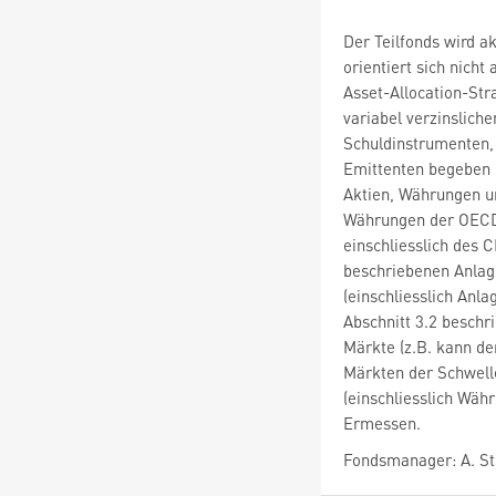
Der Teilfonds wird ak
orientiert sich nicht
Asset-Allocation-Str
variabel verzinslich
Schuldinstrumenten, 
Emittenten begeben 
Aktien, Währungen un
Währungen der OECD-
einschliesslich des 
beschriebenen Anlag
(einschliesslich Anl
Abschnitt 3.2 beschr
Märkte (z.B. kann de
Märkten der Schwell
(einschliesslich Wä
Ermessen.
Fondsmanager: A. Sto