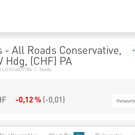
 - All Roads Conservative,
V Hdg, (CHF) PA
 LU1514037784 | Fonds
HF
-0,12 %
(
-0,01
)
thesauri