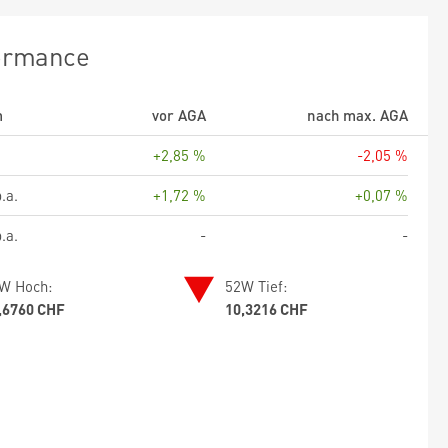
ormance
m
vor AGA
nach max. AGA
+2,85 %
-2,05 %
.a.
+1,72 %
+0,07 %
.a.
-
-
W Hoch:
52W Tief:
,6760 CHF
10,3216 CHF