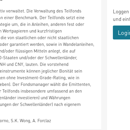
tiv verwaltet. Die Verwaltung des Teilfonds
Loggen 
 an einer Benchmark. Der Teilfonds setzt eine
und ein
ategie um, die in Anleihen, anderen fest oder
en Wertpapieren und kurzfristigen
Logi
die von staatlichen oder nicht staatlichen
oder garantiert werden, sowie in Wandelanleihen,
d/oder flüssigen Mitteln anlegt, die auf
Staaten und/oder der Schwellenländer,
CNH und CNY, lauten. Die vorstehend
einstrumente können jeglicher Bonität sein
agen ohne Investment-Grade-Rating, wie in
ieben). Der Fondsmanager wählt die Emittenten,
r Teilfonds insbesondere umfassend an den
enländer investieren) und Währungen
hrungen der Schwellenländer) nach eigenem
rno, S.K. Wong, A. Forclaz