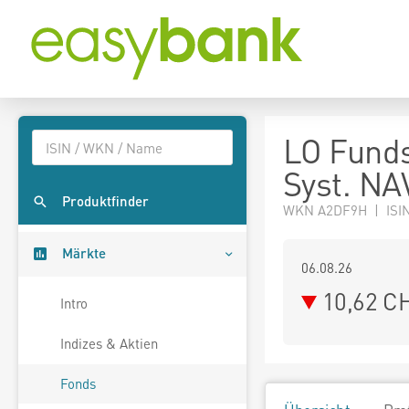
LO Funds
Syst. NA
Produktfinder
WKN A2DF9H | ISIN
Märkte
06.08.26
10,62 C
Intro
Indizes & Aktien
Fonds