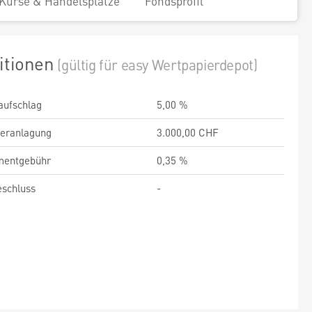
Kurse & Handelsplätze
Fondsprofil
itionen
(gültig für easy Wertpapierdepot)
aufschlag
5,00 %
veranlagung
3.000,00 CHF
entgebühr
0,35 %
schluss
-