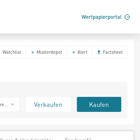
Wertpapierportal
Watchlist
Musterdepot
Alert
Factsheet
Verkaufen
Kaufen
erend