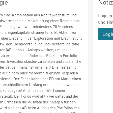
gie
Noti
rch eine Kombination aus Kapitalwachstum und
Loggen 
ndsvermögen die Maximierung einer Rendite aus
und ein
 Fonds legt weltweit mindestens 70 % seines
ie Eigenkapitalinstrumente (z. B. Aktien) von
Logi
 überwiegend in der Exploration und Erschließung
zw. der Energieerzeugung und -versorgung tätig
ater (AB) kann zu Anlagezwecken, um das
 zu erreichen, und/oder das Risiko im Portfolio
ren, Investitionskosten zu senken und zusätzliche
derivative Finanzinstrumente (FD) einsetzen (d. h.
se auf einem oder mehreren zugrunde liegenden
ieren). Der Fonds kann über FD am Markt einen
nterschiedlichem Umfang erzielen (d. h. wenn der
iko ausgesetzt ist, das den Wert seiner
teigt). Der Fonds wird aktiv verwaltet und der
m Ermessen die Auswahl der Anlagen für den
 wird sich der AB beim Aufbau des Portfolios des