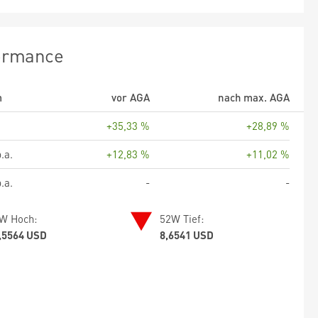
ormance
m
vor AGA
nach max. AGA
+35,33 %
+28,89 %
.a.
+12,83 %
+11,02 %
.a.
-
-
W Hoch:
52W Tief:
,5564 USD
8,6541 USD