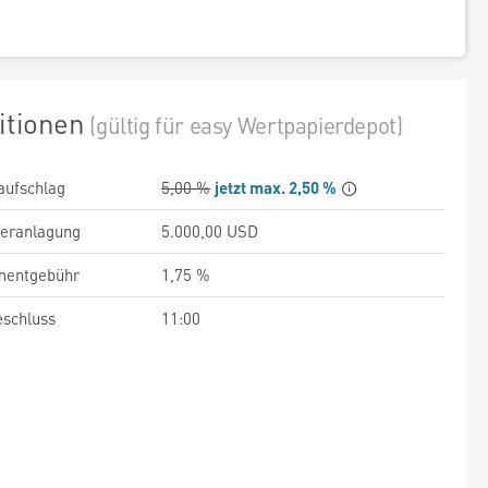
itionen
(gültig für easy Wertpapierdepot)
aufschlag
5,00 %
jetzt max. 2,50 %
veranlagung
5.000,00 USD
entgebühr
1,75 %
schluss
11:00