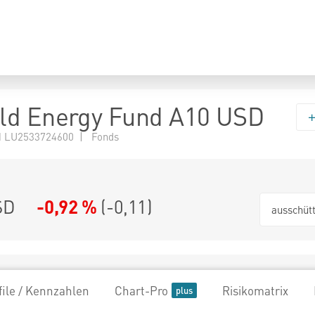
ld Energy Fund A10 USD
 LU2533724600 | Fonds
SD
-0,92 %
(
-0,11
)
ausschüt
file / Kennzahlen
Chart-Pro
Risikomatrix