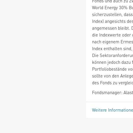
Fonds und auch zu 
World Energy 30% Buf
sicherzustellen, das
Index) angesichts de
angemessen bleibt. D
die Indexwerte oder
nach eigenem Ermess
Index enthalten sind
Die Sektoranforderun
können jedoch dazu 
Portfoliobestände vo
sollte von den Anle
des Fonds zu verglei
Fondsmanager: Alas
Weitere Information