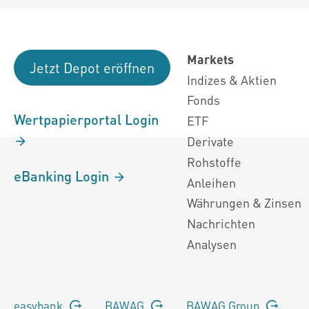
Markets
Jetzt Depot eröffnen
Indizes & Aktien
Fonds
Wertpapierportal Login
ETF
Derivate
Rohstoffe
eBanking Login
Anleihen
Währungen & Zinsen
Nachrichten
Analysen
easybank
BAWAG
BAWAG Group