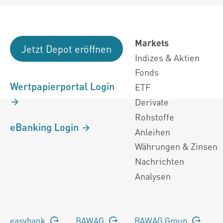
Markets
Jetzt Depot eröffnen
Indizes & Aktien
Fonds
Wertpapierportal Login
ETF
Derivate
Rohstoffe
eBanking Login
Anleihen
Währungen & Zinsen
Nachrichten
Analysen
easybank
BAWAG
BAWAG Group