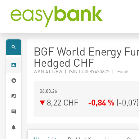
BGF World Energy Fu
Hedged CHF
WKN A1JJEW | ISIN LU0589470672 | Fonds
06.08.26
8,22 CHF
-0,84 %
(
-0,07
)