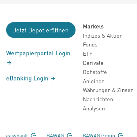
Markets
Jetzt Depot eröffnen
Indizes & Aktien
Fonds
Wertpapierportal Login
ETF
Derivate
Rohstoffe
eBanking Login
Anleihen
Währungen & Zinsen
Nachrichten
Analysen
easybank
BAWAG
BAWAG Group