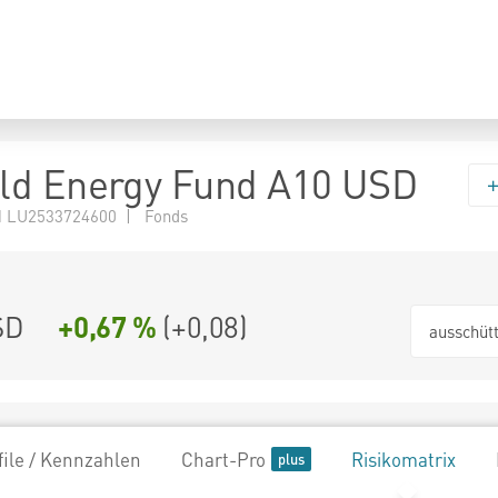
ld Energy Fund A10 USD
 LU2533724600 | Fonds
SD
+0,67 %
(
+0,08
)
ausschüt
file / Kennzahlen
Chart-Pro
Risikomatrix