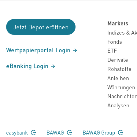
Markets
Jetzt Depot eröffnen
Indizes & A
Fonds
Wertpapierportal Login
ETF
Derivate
eBanking Login
Rohstoffe
Anleihen
Währungen 
Nachrichte
Analysen
easybank
BAWAG
BAWAG Group