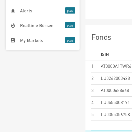
Alerts
Realtime Börsen
Fonds
My Markets
ISIN
1
AT0000A1TWR6
2
LU0262003428
3
AT0000688668
4
LU0555008191
5
LU0355356758