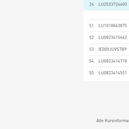
26
LU2533724600
51
LU1018863875
52
LU0823415442
53
IE000JUVS7B9
54
LU0823414718
55
LU0823414551
Alle Kursinforma