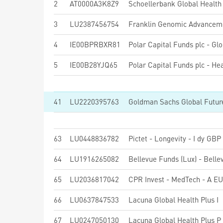
2
AT0000A3K8Z9
Schoellerbank Global Health 
3
LU2387456754
Franklin Genomic Advanceme
4
IE00BPRBXR81
5
IE00B28YJQ65
41
LU2220395763
63
LU0448836782
Pictet - Longevity - I dy GBP
64
LU1916265082
65
LU2036817042
CPR Invest - MedTech - A EU
66
LU0637847533
Lacuna Global Health Plus I
67
LU0247050130
Lacuna Global Health Plus P