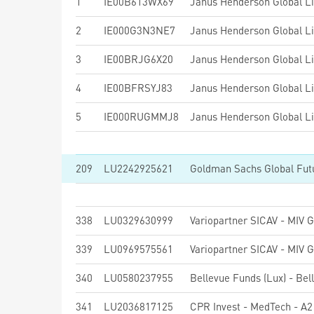
1
IE00B613WX69
Janus Henderson Global L
2
IE000G3N3NE7
Janus Henderson Global L
3
IE00BRJG6X20
Janus Henderson Global Li
4
IE00BFRSYJ83
Janus Henderson Global L
5
IE000RUGMMJ8
Janus Henderson Global L
209
LU2242925621
338
LU0329630999
Variopartner SICAV - MIV 
339
LU0969575561
Variopartner SICAV - MIV 
340
LU0580237955
341
LU2036817125
CPR Invest - MedTech - A2