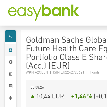
Goldman Sachs Globa
Future Health Care Eq
Portfolio Class E Sha
(Acc.) (EUR)
WKN A2QE5N | ISIN LU2242925621 | Fonds
05.08.26
10,44 EUR
+1,46 %
(
+0,