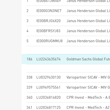
1
IE00B613WX69
Janus Henderson Global L
2
IE000G3N3NE7
Janus Henderson Global L
3
IE00BRJG6X20
Janus Henderson Global Li
4
IE00BFRSYJ83
Janus Henderson Global L
5
IE000RUGMMJ8
Janus Henderson Global L
186
LU2243635674
338
LU0329630130
Variopartner SICAV - MIV 
339
LU0969575561
Variopartner SICAV - MIV 
340
LU2036816820
CPR Invest - MedTech - A 
341
LU2036817125
CPR Invest - MedTech - A2