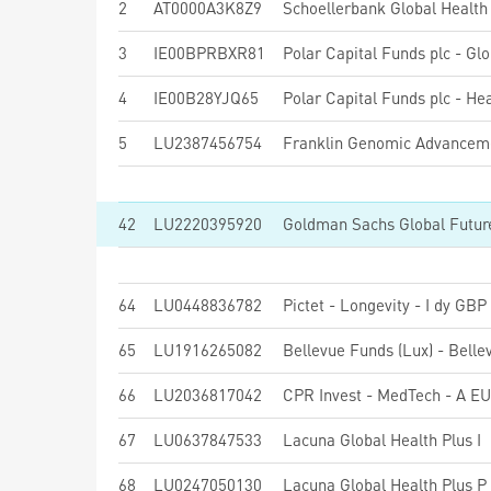
2
AT0000A3K8Z9
Schoellerbank Global Health 
3
IE00BPRBXR81
4
IE00B28YJQ65
5
LU2387456754
Franklin Genomic Advanceme
42
LU2220395920
64
LU0448836782
Pictet - Longevity - I dy GBP
65
LU1916265082
66
LU2036817042
CPR Invest - MedTech - A EU
67
LU0637847533
Lacuna Global Health Plus I
68
LU0247050130
Lacuna Global Health Plus P