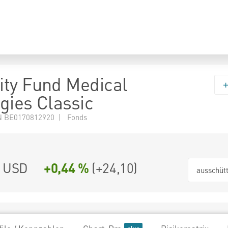
ty Fund Medical
gies Classic
N BE0170812920 | Fonds
2 USD
+0,44 %
(
+24,10
)
ausschüt