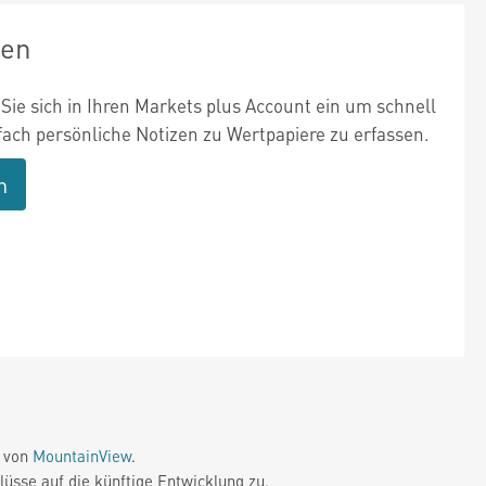
zen
Sie sich in Ihren Markets plus Account ein um schnell
fach persönliche Notizen zu Wertpapiere zu erfassen.
n
e von
MountainView
.
üsse auf die künftige Entwicklung zu.