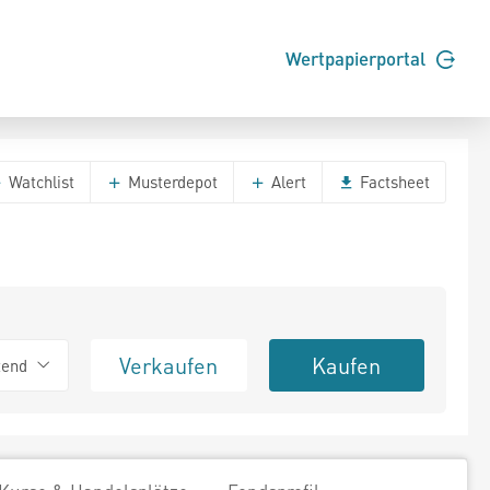
Wertpapierportal
Watchlist
Musterdepot
Alert
Factsheet
Verkaufen
Kaufen
tend