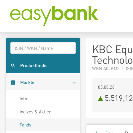
KBC Equi
Technolo
Produktfinder
WKN A0JKM3 | ISI
Märkte
05.08.26
5.519,1
Intro
Indizes & Aktien
Fonds