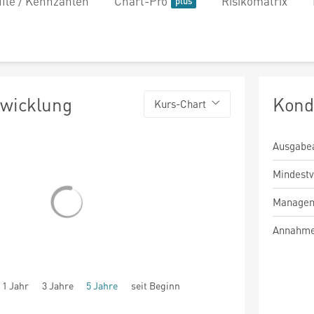
file / Kennzahlen
Chart-Pro
Risikomatrix
twicklung
Kond
Kurs-Chart
Ausgabe
Mindest
Managem
Annahme
1 Jahr
3 Jahre
5 Jahre
seit Beginn