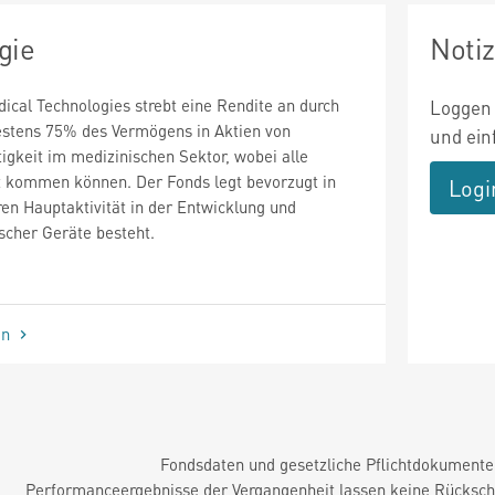
gie
Noti
cal Technologies strebt eine Rendite an durch
Loggen 
destens 75% des Vermögens in Aktien von
und ein
gkeit im medizinischen Sektor, wobei alle
t kommen können. Der Fonds legt bevorzugt in
Logi
n Hauptaktivität in der Entwicklung und
scher Geräte besteht.
en
Fondsdaten und gesetzliche Pflichtdokument
Performanceergebnisse der Vergangenheit lassen keine Rückschl