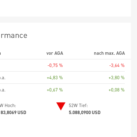
ormance
m
vor AGA
nach max. AGA
-0,75 %
-3,64 %
.a.
+4,83 %
+3,80 %
.a.
+0,67 %
+0,08 %
W Hoch:
52W Tief:
183,8069 USD
5.088,0900 USD