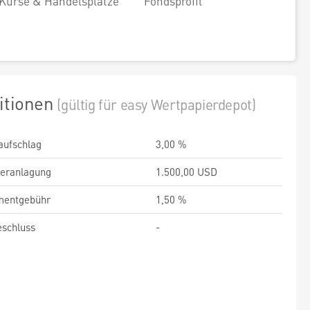
Kurse & Handelsplätze
Fondsprofil
itionen
(gültig für easy Wertpapierdepot)
aufschlag
3,00 %
veranlagung
1.500,00 USD
entgebühr
1,50 %
schluss
-