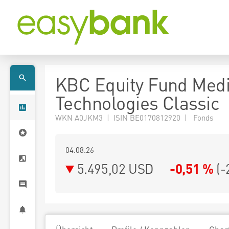
KBC Equity Fund Medi
Technologies Classic
WKN A0JKM3 | ISIN BE0170812920 | Fonds
04.08.26
5.495,02 USD
-0,51 %
(
-