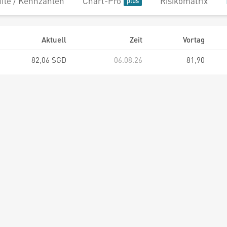
file / Kennzahlen
Chart-Pro
Risikomatrix
Aktuell
Zeit
Vortag
82,06 SGD
06.08.26
81,90