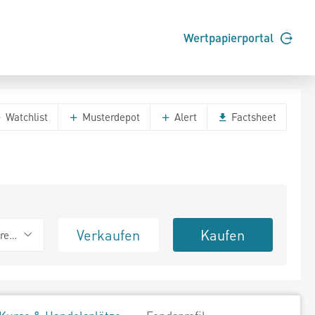
Wertpapierportal
Watchlist
Musterdepot
Alert
Factsheet
Verkaufen
Kaufen
erend