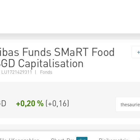
ibas Funds SMaRT Food
SGD Capitalisation
 LU1721429311 | Fonds
GD
+0,20 %
(
+0,16
)
thesauri